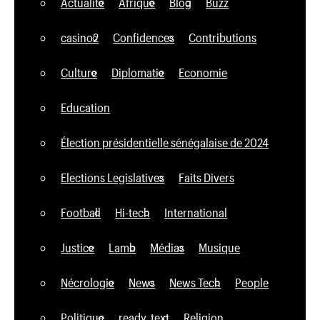
Actualité
Afrique
Blog
Buzz
casino2
Confidences
Contributions
Culture
Diplomatie
Economie
Education
Élection présidentielle sénégalaise de 2024
Elections Legislatives
Faits Divers
Football
Hi-tech
International
Justice
Lamb
Médias
Musique
Nécrologie
News
News Tech
People
Politique
ready_text
Religion