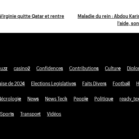
irginie quitte Qatar et rentre
Maladie du rein : Abdou Ka
l’aide, so
Buzz
casino2
Confidences
Contributions
Culture
Diplo
aise de 2024
Elections Legislatives
Faits Divers
Football
H
Nécrologie
News
News Tech
People
Politique
ready_te
Sports
Transport
Vidéos