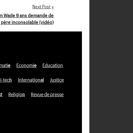
Next Post
rim Wade 9 ans demande de
n père inconsolable (vidéo)
matie
Economie
Education
i-tech
International
Justice
xt
Religion
Revue de presse