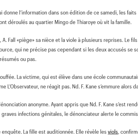
ui donne l’information dans son édition de ce samedi, les fait
nt déroulés au quartier Mingo de Thiaroye où vit la famille.
l, A. Fall «piège» sa nièce et la viole à plusieurs reprises. Le fi
source, qui ne précise pas cependant si les deux accusés se 
résumés ou pas.
 étouffée. La victime, qui est élève dans une école communautair
rme L’Observateur, ne réagit pas. Nd. F. Kane s’emmure alors da
dénonciation anonyme. Ayant appris que Nd. F. Kane s’est ren
 graves infections génitales, le dénonciateur alerte le commis
 enquête. La fille est auditionnée. Elle révèle les
viols
, confir