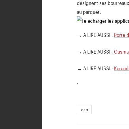
désignent ses bourreaux p
au parquet.
→ A LIRE AUSSI :
Porte d
→ A LIRE AUSSI :
Ousman
→ A LIRE AUSSI :
Karamb
'
viols