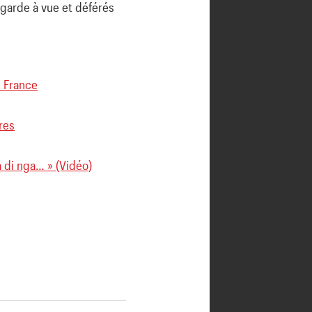
 garde à vue et déférés
n France
res
 di nga… » (Vidéo)