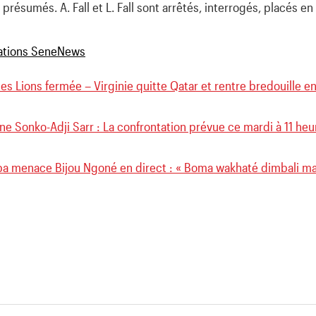
résumés. A. Fall et L. Fall sont arrêtés, interrogés, placés en
es Lions fermée – Virginie quitte Qatar et rentre bredouille e
e Sonko-Adji Sarr : La confrontation prévue ce mardi à 11 heu
a menace Bijou Ngoné en direct : « Boma wakhaté dimbali ma