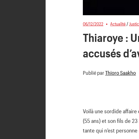
06/12/2022
Actualité
/
Justi
Thiaroye : U
accusés d’av
Publié par
Thioro Saakho
Voilà une sordide affaire
(55 ans) et son fils de 23 
tante qui n’est personne 