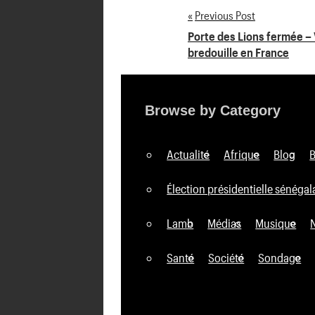
Previous Post
Navigation
Porte des Lions fermée – V
bredouille en France
de
l’article
Browse by Category
Actualité
Afrique
Blog
Élection présidentielle sénégal
Lamb
Médias
Musique
Santé
Société
Sondage