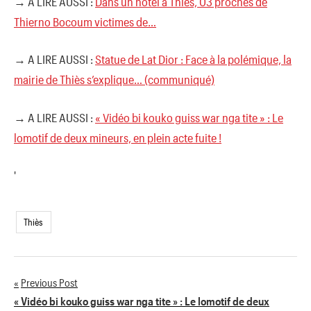
→ A LIRE AUSSI :
Dans un hôtel à Thiès, 03 proches de
Thierno Bocoum victimes de…
→ A LIRE AUSSI :
Statue de Lat Dior : Face à la polémique, la
mairie de Thiès s’explique… (communiqué)
→ A LIRE AUSSI :
« Vidéo bi kouko guiss war nga tite » : Le
lomotif de deux mineurs, en plein acte fuite !
'
Thiès
Previous Post
Navigation
« Vidéo bi kouko guiss war nga tite » : Le lomotif de deux