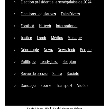
Élection présidentielle sénégalaise de 2024
Elections Legislatives
Faits Divers
Football
Hi-tech
International
Justice
Lamb
Médias
Musique
Nécrologie
News
News Tech
People
Politique
ready_text
Religion
Revue de presse
Santé
Société
Sondage
Sports
Transport
Vidéos
Sadio Mané | Wally Seck | Youssou Ndour