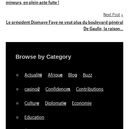
mineurs, en plein acte fuite !
de
Next Post
l’article
Le président Diomaye Faye ne veut plus du boulevard général
De Gaulle, la raison…
Browse by Category
Actualité
Afrique
Blog
Buzz
casino2
Confidences
Contributions
Culture
Diplomatie
Economie
Education