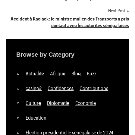
de
Next Post
l’article
Accident à Kaolack: le ministre malien des Transports a pris
contact avec les autorités sénégalaises
Browse by Category
Actualité
Afrique
Blog
Buzz
casino2
Confidences
Contributions
Culture
Diplomatie
Economie
Education
Élection présidentielle sénégalaise de 2024