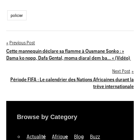
policier
Previous Post
Navigation
Cette mannequin déclare sa flamme à Ousmane Sonko : »
Dama ko nopp, Dafa Gental, moma diaral dem ba… « (Vidéo)
de
Next Post
l’article
Période FIFA : Le calendrier des Nations Africaines durant la
trêve internationale
Browse by Category
Actualité
Afrique
Blog
Buzz