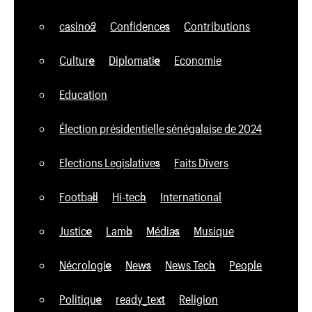
casino2
Confidences
Contributions
Culture
Diplomatie
Economie
Education
Élection présidentielle sénégalaise de 2024
Elections Legislatives
Faits Divers
Football
Hi-tech
International
Justice
Lamb
Médias
Musique
Nécrologie
News
News Tech
People
Politique
ready_text
Religion