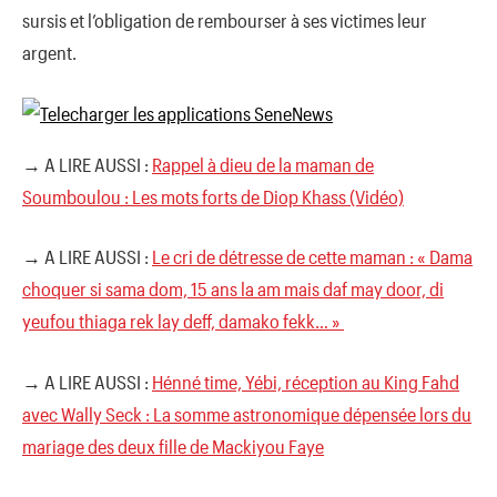
sursis et l’obligation de rembourser à ses victimes leur
argent.
→ A LIRE AUSSI :
Rappel à dieu de la maman de
Soumboulou : Les mots forts de Diop Khass (Vidéo)
→ A LIRE AUSSI :
Le cri de détresse de cette maman : « Dama
choquer si sama dom, 15 ans la am mais daf may door, di
yeufou thiaga rek lay deff, damako fekk… »
→ A LIRE AUSSI :
Hénné time, Yébi, réception au King Fahd
avec Wally Seck : La somme astronomique dépensée lors du
mariage des deux fille de Mackiyou Faye