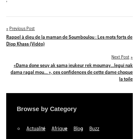
'
Previous Post
Navigation
Rappel à dieu de la maman de Soumboulou : Les mots forts de
Diop Khass (Vidéo)
de
Next Post
l’article
«Dama done seuy ak sama jeukeur rek moumay…legui nak
dama ragal mou… », ces confidences de cette dame choque
la toile
Browse by Category
Actualité
Afrique
Blog
Buzz