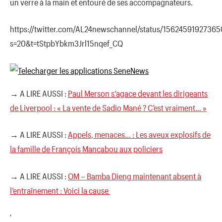
un verre à la main et entouré de ses accompagnateurs.
https://twitter.com/AL24newschannel/status/1562459192736
s=20&t=tStpbYbkm3Jrl15nqef_CQ
→ A LIRE AUSSI :
Paul Merson s’agace devant les dirigeants
de Liverpool : « La vente de Sadio Mané ? C’est vraiment… »
→ A LIRE AUSSI :
Appels, menaces… : Les aveux explosifs de
la famille de François Mancabou aux policiers
→ A LIRE AUSSI :
OM – Bamba Dieng maintenant absent à
l’entraînement : Voici la cause
'