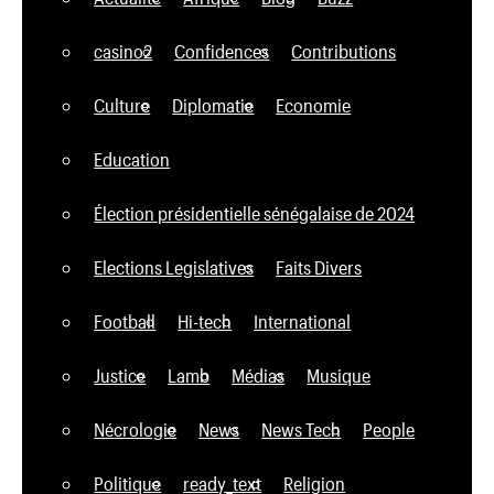
casino2
Confidences
Contributions
Culture
Diplomatie
Economie
Education
Élection présidentielle sénégalaise de 2024
Elections Legislatives
Faits Divers
Football
Hi-tech
International
Justice
Lamb
Médias
Musique
Nécrologie
News
News Tech
People
Politique
ready_text
Religion