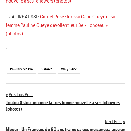
nouvelle à ses followers (photos)
→ A LIRE AUSSI :
Carnet Rose : Idrissa Gana Gueye et sa
femme Pauline Gueye dévoilent leur 3e « lionceau »
(photos)
'
Pawlish Mbaye
Sanekh
Waly Seck
Previous Post
Navigation
Toutou Astou annonce la très bonne nouvelle à ses followers
(photos)
de
Next Post
l’article
Mbour : Un Français de 80 ans traine sa copine sénégalaise en