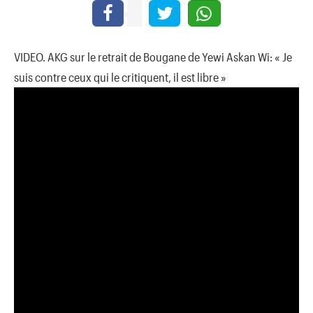
VIDEO. AKG sur le retrait de Bougane de Yewi Askan Wi: « Je
suis contre ceux qui le critiquent, il est libre »