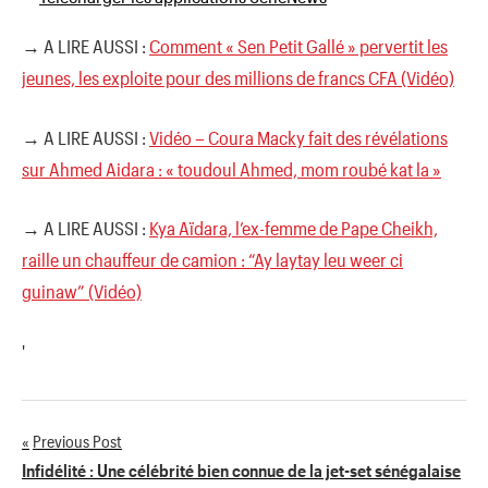
→ A LIRE AUSSI :
Comment « Sen Petit Gallé » pervertit les
jeunes, les exploite pour des millions de francs CFA (Vidéo)
→ A LIRE AUSSI :
Vidéo – Coura Macky fait des révélations
sur Ahmed Aidara : « toudoul Ahmed, mom roubé kat la »
→ A LIRE AUSSI :
Kya Aïdara, l’ex-femme de Pape Cheikh,
raille un chauffeur de camion : “Ay laytay leu weer ci
guinaw” (Vidéo)
'
Previous Post
Navigation
Infidélité : Une célébrité bien connue de la jet-set sénégalaise