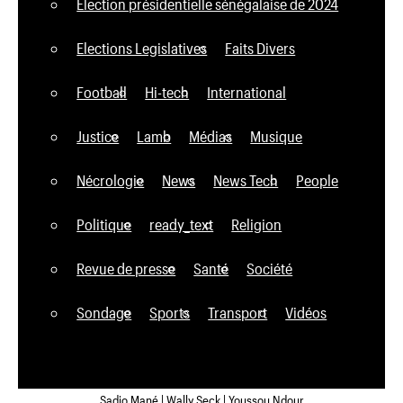
Élection présidentielle sénégalaise de 2024
Elections Legislatives
Faits Divers
Football
Hi-tech
International
Justice
Lamb
Médias
Musique
Nécrologie
News
News Tech
People
Politique
ready_text
Religion
Revue de presse
Santé
Société
Sondage
Sports
Transport
Vidéos
Sadio Mané | Wally Seck | Youssou Ndour