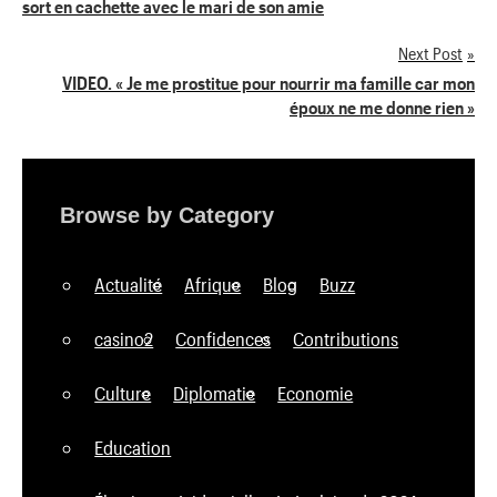
sort en cachette avec le mari de son amie
de
Next Post
l’article
VIDEO. « Je me prostitue pour nourrir ma famille car mon
époux ne me donne rien »
Browse by Category
Actualité
Afrique
Blog
Buzz
casino2
Confidences
Contributions
Culture
Diplomatie
Economie
Education