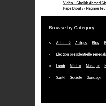
Navigation
Vidéo – Cheikh Ahmed Cissé
Pape Diouf : » Nagnou teut
de
l’article
Browse by Category
Actualité
Afrique
Blog
Élection présidentielle sénégal
Lamb
Médias
Musique
Santé
Société
Sondage