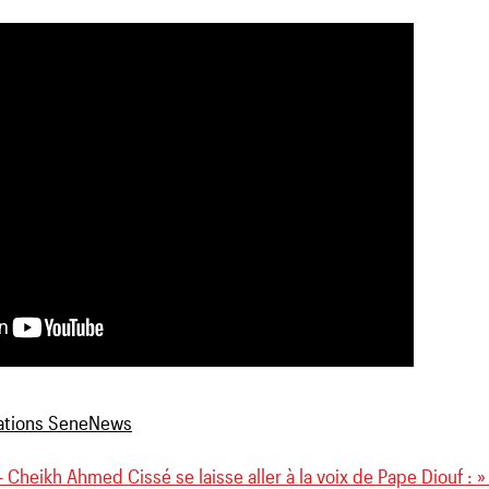
 Cheikh Ahmed Cissé se laisse aller à la voix de Pape Diouf : 