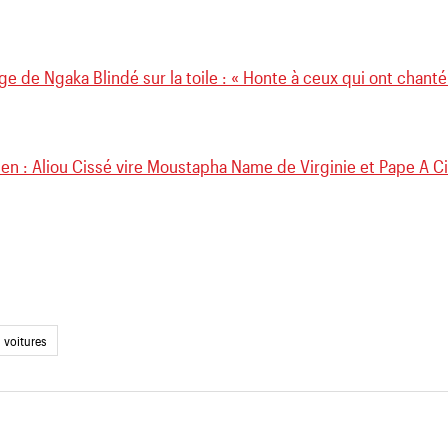
e de Ngaka Blindé sur la toile : « Honte à ceux qui ont chan
en : Aliou Cissé vire Moustapha Name de Virginie et Pape A C
voitures