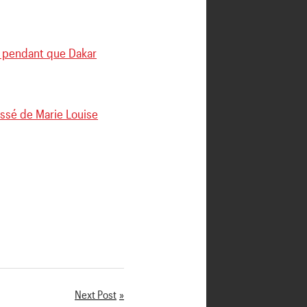
té pendant que Dakar
issé de Marie Louise
Next Post