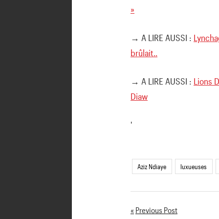
»
→ A LIRE AUSSI :
Lynchag
brûlait..
→ A LIRE AUSSI :
Lions D
Diaw
'
Aziz Ndiaye
luxueuses
Previous Post