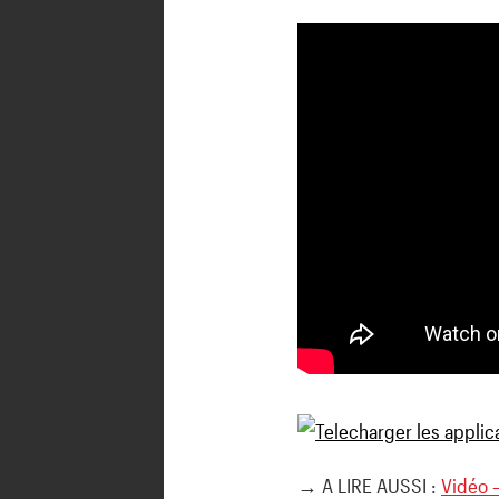
→ A LIRE AUSSI :
Vidéo –