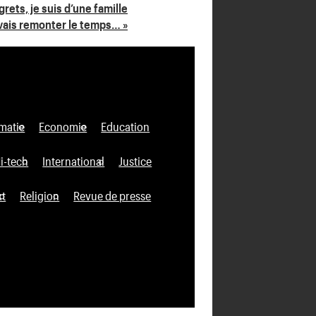
grets, je suis d’une famille
uvais remonter le temps… »
matie
Economie
Education
i-tech
International
Justice
xt
Religion
Revue de presse