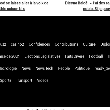
 se laisse aller à la voix de
Dieyna Baldé : « J’ai des re
hie saison bi »
noble. Si je po
Buzz
casino2
Confidences
Contributions
Culture
Diplo
aise de 2024
Elections Legislatives
Faits Divers
Football
H
Nécrologie
News
News Tech
People
Politique
ready_te
Sports
Transport
Vidéos