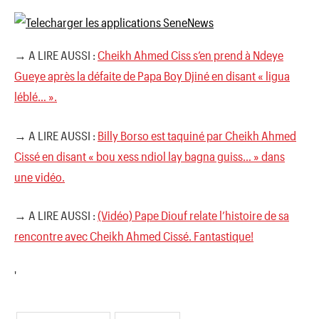
→ A LIRE AUSSI :
Cheikh Ahmed Ciss s’en prend à Ndeye
Gueye après la défaite de Papa Boy Djiné en disant « ligua
léblé… ».
→ A LIRE AUSSI :
Billy Borso est taquiné par Cheikh Ahmed
Cissé en disant « bou xess ndiol lay bagna guiss… » dans
une vidéo.
→ A LIRE AUSSI :
(Vidéo) Pape Diouf relate l’histoire de sa
rencontre avec Cheikh Ahmed Cissé. Fantastique!
'