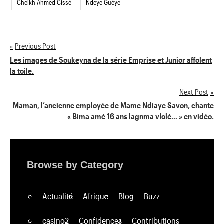
Cheikh Ahmed Cissé
Ndeye Guéye
Previous Post
Navigation
Les images de Soukeyna de la série Emprise et Junior affolent
la toile.
de
Next Post
l’article
Maman, l’ancienne employée de Mame Ndiaye Savon, chante
« Bima amé 16 ans lagnma v!olé… » en vidéo.
Browse by Category
Actualité
Afrique
Blog
Buzz
casino2
Confidences
Contributions