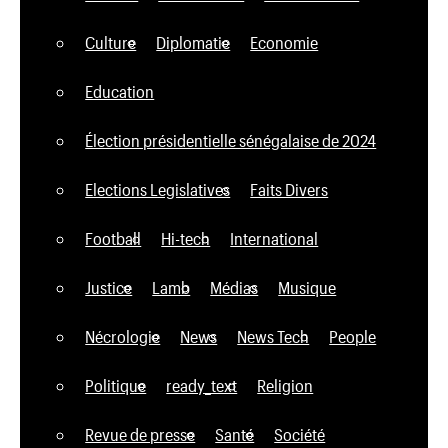
Culture
Diplomatie
Economie
Education
Élection présidentielle sénégalaise de 2024
Elections Legislatives
Faits Divers
Football
Hi-tech
International
Justice
Lamb
Médias
Musique
Nécrologie
News
News Tech
People
Politique
ready_text
Religion
Revue de presse
Santé
Société