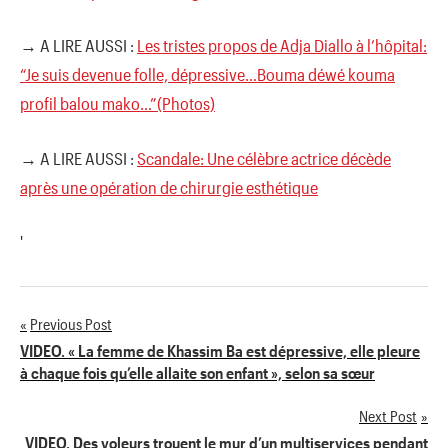
→ A LIRE AUSSI :
Les tristes propos de Adja Diallo à l’hôpital:
“Je suis devenue folle, dépressive…Bouma déwé kouma
profil balou mako…”(Photos)
→ A LIRE AUSSI :
Scandale: Une célèbre actrice décède
après une opération de chirurgie esthétique
'
Previous Post
Navigation
VIDEO. « La femme de Khassim Ba est dépressive, elle pleure
à chaque fois qu’elle allaite son enfant », selon sa sœur
de
Next Post
l’article
VIDEO. Des voleurs trouent le mur d’un multiservices pendant