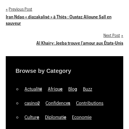
Previous Post
Navigation
Iran Ndao « diazakalisé » à Thiès : Oustaz Alioune Sall en
sauveur
de
Next Post
l’article
Al Khairy: Jeeba trouve l’amour aux États-Unis
Browse by Category
Actualité
Afrique
Blog
Buzz
casino2
Confidences
Contributions
Culture
Diplomatie
Economie