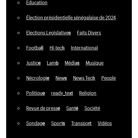
Education
Élection présidentielle sénégalaise de 2024
Elections Legislatives
Faits Divers
Football
Hi-tech
International
Justice
Lamb
Médias
Musique
Nécrologie
News
News Tech
People
Politique
ready_text
Religion
Revue de presse
Santé
Société
Sondage
Sports
Transport
Vidéos