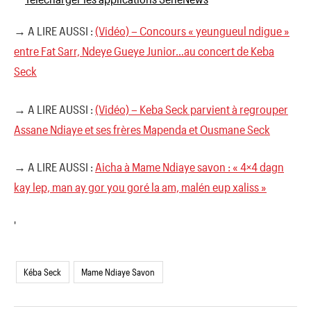
→ A LIRE AUSSI :
(Vidéo) – Concours « yeungueul ndigue »
entre Fat Sarr, Ndeye Gueye Junior…au concert de Keba
Seck
→ A LIRE AUSSI :
(Vidéo) – Keba Seck parvient à regrouper
Assane Ndiaye et ses frères Mapenda et Ousmane Seck
→ A LIRE AUSSI :
Aicha à Mame Ndiaye savon : « 4×4 dagn
kay lep, man ay gor you goré la am, malén eup xaliss »
'
Kéba Seck
Mame Ndiaye Savon