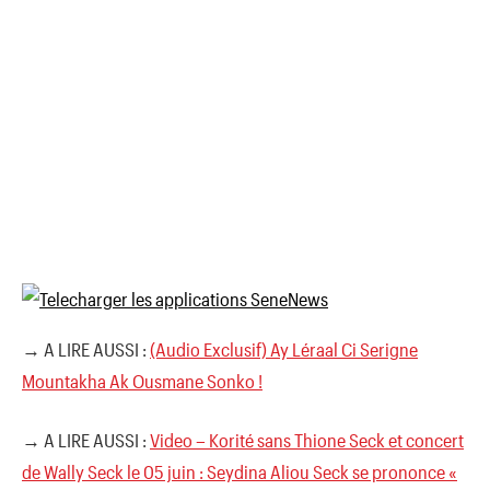
→ A LIRE AUSSI :
(Audio Exclusif) Ay Léraal Ci Serigne
Mountakha Ak Ousmane Sonko !
→ A LIRE AUSSI :
Video – Korité sans Thione Seck et concert
de Wally Seck le 05 juin : Seydina Aliou Seck se prononce «