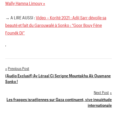
Wally Hamna Limouy »
→ A LIRE AUSSI :
Video – Korité 2021 : Adji Sarr dévoile sa
beauté et fait du Garouwalé à Sonko : “Goor Bouy Féne
Founék Di”
'
Previous Post
Navigation
(Audio Exclusif) Ay Léraal Ci Serigne Mountakha Ak Ousmane
Sonko !
de
Next Post
l’article
Les frappes israéliennes sur Gaza continuent, vive inquiétude
internationale