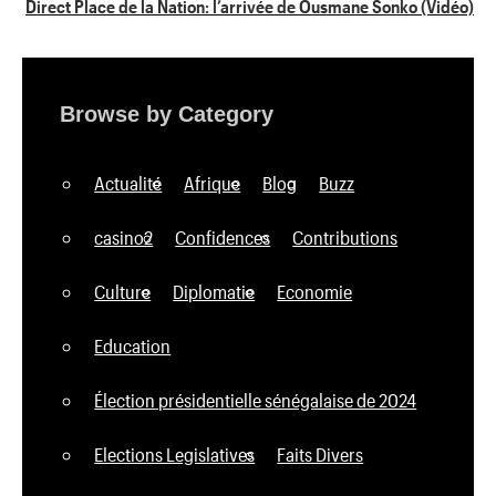
Direct Place de la Nation: l’arrivée de Ousmane Sonko (Vidéo)
Browse by Category
Actualité
Afrique
Blog
Buzz
casino2
Confidences
Contributions
Culture
Diplomatie
Economie
Education
Élection présidentielle sénégalaise de 2024
Elections Legislatives
Faits Divers