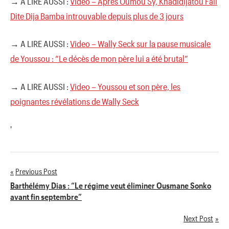
→ A LIRE AUSSI :
Video – Après Oumou Sy, Khadidijatou Fall
Dite Dija Bamba introuvable depuis plus de 3 jours
→ A LIRE AUSSI :
Video – Wally Seck sur la pause musicale
de Youssou : “Le décès de mon père lui a été brutal”
→ A LIRE AUSSI :
Video – Youssou et son père, les
poignantes révélations de Wally Seck
'
Previous Post
Navigation
Barthélémy Dias : “Le régime veut éliminer Ousmane Sonko
avant fin septembre”
de
Next Post
l’article