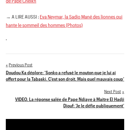
de Pape Cheikh
→ A LIRE AUSSI :
Eva Neymar, la Sadio Mané des lionnes qui
hante le sommeil des hommes (Photos)
'
Previous Post
Navigation
Doudou Ka déplore: ‘Sonko a refusé le mouton que je lui ai
offert pour la Tabaski. C’est son droit. Mais quel mauvais coup’
de
Next Post
l’article
VIDEO. La réponse salée de Pape Ndiaye à Maitre El Hadji
Diouf: ‘Je le défie publiquement’