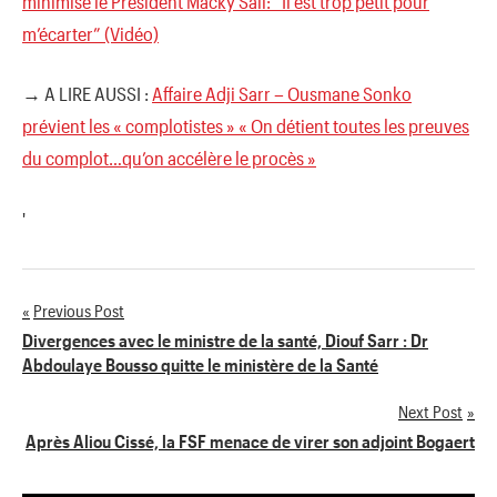
minimise le Président Macky Sall: “Il est trop petit pour
m’écarter” (Vidéo)
→ A LIRE AUSSI :
Affaire Adji Sarr – Ousmane Sonko
prévient les « complotistes » « On détient toutes les preuves
du complot…qu’on accélère le procès »
'
Previous Post
Navigation
Divergences avec le ministre de la santé, Diouf Sarr : Dr
Abdoulaye Bousso quitte le ministère de la Santé
de
Next Post
l’article
Après Aliou Cissé, la FSF menace de virer son adjoint Bogaert