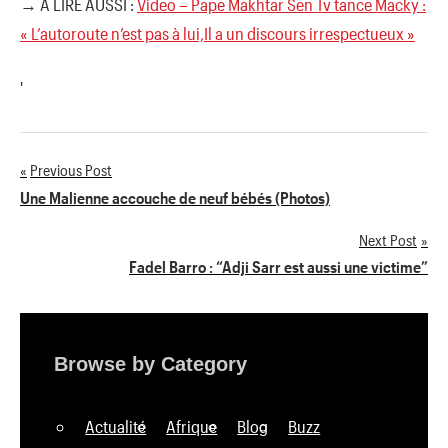
→ A LIRE AUSSI :
Video – Pape Makhtar Sen Tv tance Macky :
« L’autoroute n’est pas à lui,Il a un discours irrespectueux »
'
Previous Post
Navigation
Une Malienne accouche de neuf bébés (Photos)
de
Next Post
Fadel Barro : “Adji Sarr est aussi une victime”
l’article
Browse by Category
Actualité
Afrique
Blog
Buzz