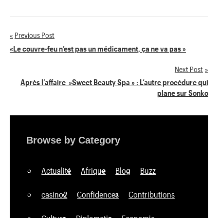
Previous Post
Navigation
«Le couvre-feu n’est pas un médicament, ça ne va pas »
de
Next Post
Après l’affaire »Sweet Beauty Spa » : L’autre procédure qui
l’article
plane sur Sonko
Browse by Category
Actualité
Afrique
Blog
Buzz
casino2
Confidences
Contributions