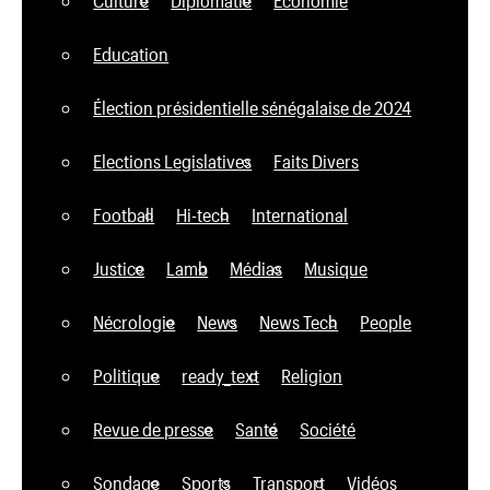
Culture
Diplomatie
Economie
Education
Élection présidentielle sénégalaise de 2024
Elections Legislatives
Faits Divers
Football
Hi-tech
International
Justice
Lamb
Médias
Musique
Nécrologie
News
News Tech
People
Politique
ready_text
Religion
Revue de presse
Santé
Société
Sondage
Sports
Transport
Vidéos