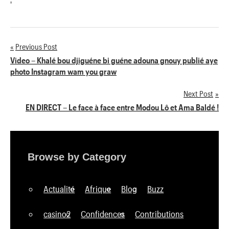
'
Previous Post
Navigation
Video – Khalé bou djiguéne bi guéne adouna gnouy publié aye
photo Instagram wam you graw
de
Next Post
l’article
EN DIRECT – Le face à face entre Modou Lô et Ama Baldé !
Browse by Category
Actualité
Afrique
Blog
Buzz
casino2
Confidences
Contributions