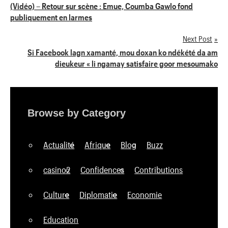
Navigation
(Vidéo) – Retour sur scène : Emue, Coumba Gawlo fond
publiquement en larmes
de
Next Post
l’article
Si Facebook lagn xamanté, mou doxan ko ndékété da am
dieukeur « li ngamay satisfaire goor mesoumako
Browse by Category
Actualité
Afrique
Blog
Buzz
casino2
Confidences
Contributions
Culture
Diplomatie
Economie
Education