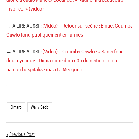
inspiré… » (vidéo)
→ A LIRE AUSSI :
(Vidéo) – Retour sur scène : Emue, Coumba
Gawlo fond publiquement en larmes
→ A LIRE AUSSI :
(Vidéo) – Coumba Gawlo : « Sama fébar
dou mystique…Dama done diouk 3h du matin di diouli
baniou hospitalisé ma à La Mecque »
'
Omaro
Wally Seck
Previous Post