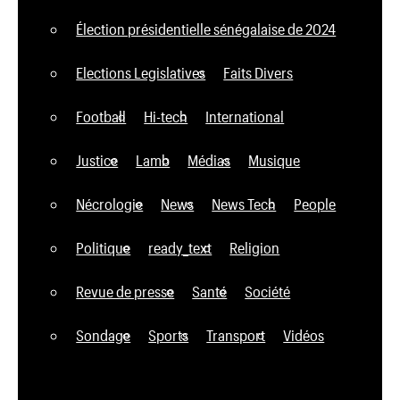
Élection présidentielle sénégalaise de 2024
Elections Legislatives
Faits Divers
Football
Hi-tech
International
Justice
Lamb
Médias
Musique
Nécrologie
News
News Tech
People
Politique
ready_text
Religion
Revue de presse
Santé
Société
Sondage
Sports
Transport
Vidéos