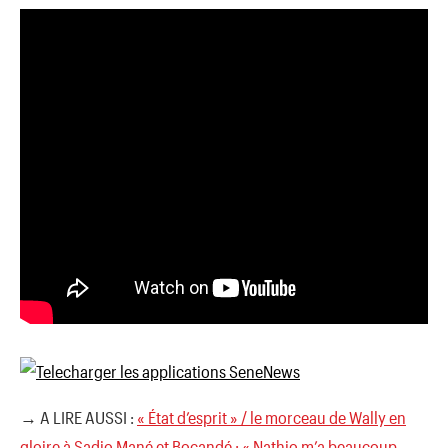
→ A LIRE AUSSI :
« État d’esprit » / le morceau de Wally en
gloire à Sadio Mané et Bocandé : « Nathio m’a beaucoup