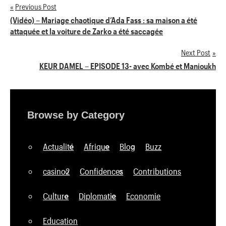
Previous Post
Navigation
(Vidéo) – Mariage chaotique d’Ada Fass : sa maison a été
attaquée et la voiture de Zarko a été saccagée
de
Next Post
l’article
KEUR DAMEL – EPISODE 13- avec Kombé et Manioukh
Browse by Category
Actualité
Afrique
Blog
Buzz
casino2
Confidences
Contributions
Culture
Diplomatie
Economie
Education