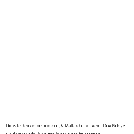
Dans le deuxième numéro, V. Mallard a fait venir Dov Ndeye.
Ce dernier a failli quitter la série par frustration.