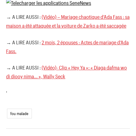
→ A LIRE AUSSI :
(Vidéo) – Mariage chaotique d’Ada Fass : sa
maison a été attaquée et la voiture de Zarko a été saccagée
→ A LIRE AUSSI :
2 mois, 2 épouses : Actes de mariage d’Ada
Fass.
→ A LIRE AUSSI :
(Vidéo)- Clip « Hey Ya »: « Diaga dafma wo
di diooy nima… », Wally Seck
'
fou malade