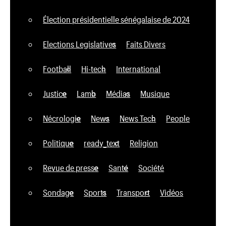
Élection présidentielle sénégalaise de 2024
Elections Legislatives
Faits Divers
Football
Hi-tech
International
Justice
Lamb
Médias
Musique
Nécrologie
News
News Tech
People
Politique
ready_text
Religion
Revue de presse
Santé
Société
Sondage
Sports
Transport
Vidéos