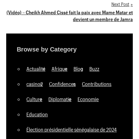
de
Next Post
(Vidéo) – Cheikh Ahmed Cissé fait la paix avec Mame Matar et
l’article
devient un membre de Jamra
Browse by Category
Actualité
Afrique
Blog
Buzz
casino2
Confidences
Contributions
Culture
Diplomatie
Economie
Education
Élection présidentielle sénégalaise de 2024