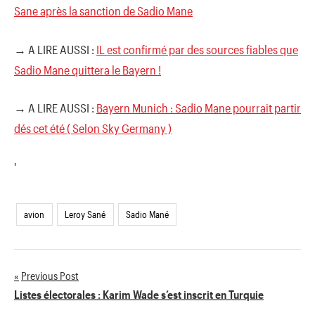
Sane après la sanction de Sadio Mane
→ A LIRE AUSSI :
IL est confirmé par des sources fiables que
Sadio Mane quittera le Bayern !
→ A LIRE AUSSI :
Bayern Munich : Sadio Mane pourrait partir
dés cet été ( Selon Sky Germany )
'
avion
Leroy Sané
Sadio Mané
Previous Post
Navigation
Listes électorales : Karim Wade s’est inscrit en Turquie