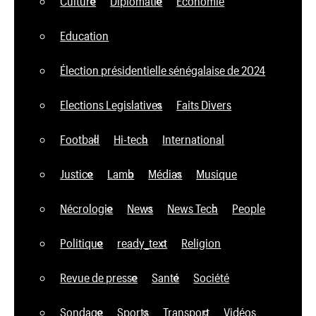
Culture
Diplomatie
Economie
Education
Élection présidentielle sénégalaise de 2024
Elections Legislatives
Faits Divers
Football
Hi-tech
International
Justice
Lamb
Médias
Musique
Nécrologie
News
News Tech
People
Politique
ready_text
Religion
Revue de presse
Santé
Société
Sondage
Sports
Transport
Vidéos