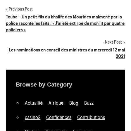
Previous Post
Navigation
Touba – Un petit-fils du khalife des Mourides malmené par la
police raconte les faits : « J’ai été extirpé de mon lit par quatre
de
policiers »
l’article
Next Post
Les nominations en conseil des ministres du mercredi 12 mai
2021
Browse by Category
Actualité
Afrique
Blog
Buzz
casino2
Confidences
Contributions