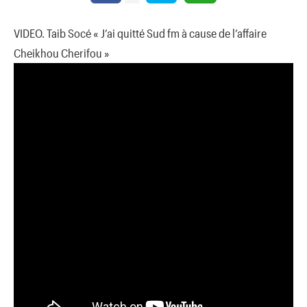
VIDEO. Taib Socé « J’ai quitté Sud fm à cause de l’affaire
Cheikhou Cherifou »