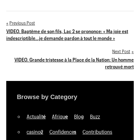
Previous Post
Navigation
VIDEO. Baptême de son fils, Lac 2 se prononce: « Ma joie est
indescriptible…je demande pardon à tout le monde »
de
Next Post
l’article
VIDEO. Grande tristesse à la Place de la Nation: Un homme
retrouvé mort
Browse by Category
Actualité
Afrique
Blog
Buzz
casino2
Confidences
Contributions