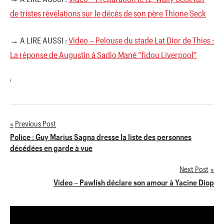
de tristes révélations sur le décès de son père Thione Seck
→ A LIRE AUSSI :
Video – Pelouse du stade Lat Dior de Thies :
La réponse de Augustin à Sadio Mané ”fidou Liverpool”
'
Previous Post
Navigation
Police : Guy Marius Sagna dresse la liste des personnes
décédées en garde à vue
de
Next Post
l’article
Video – Pawlish déclare son amour à Yacine Diop