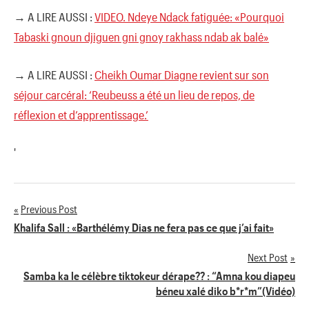
→ A LIRE AUSSI :
VIDEO. Ndeye Ndack fatiguée: «Pourquoi
Tabaski gnoun djiguen gni gnoy rakhass ndab ak balé»
→ A LIRE AUSSI :
Cheikh Oumar Diagne revient sur son
séjour carcéral: ‘Reubeuss a été un lieu de repos, de
réflexion et d’apprentissage.’
'
Previous Post
Navigation
Khalifa Sall : «Barthélémy Dias ne fera pas ce que j’ai fait»
de
Next Post
Samba ka le célèbre tiktokeur dérape?? : “Amna kou diapeu
l’article
béneu xalé diko b*r*m”(Vidéo)