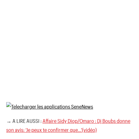
→ A LIRE AUSSI :
Affaire Sidy Diop/Omaro : Dj Boubs donne
son avis: ‘Je peux te confirmer que…'(vidéo)