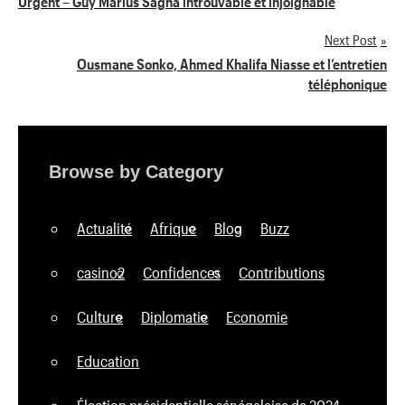
Urgent – Guy Marius Sagna introuvable et injoignable
de
Next Post
Ousmane Sonko, Ahmed Khalifa Niasse et l’entretien
l’article
téléphonique
Browse by Category
Actualité
Afrique
Blog
Buzz
casino2
Confidences
Contributions
Culture
Diplomatie
Economie
Education