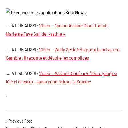
→ A LIRE AUSSI :
Video – Quand Assane Diouf traitait
Marieme Faye Sall de »sathie »
→ A LIRE AUSSI :
Video – Wally Seck échappe à la prison en
Gambie : Il raconte et dévoile les complices
→ A LIRE AUSSI :
Video – Assane Diouf : « vi*leurs yangi si
télé yi di wakh…sama yone nekoul si Sonko»
'
Previous Post
Navigation