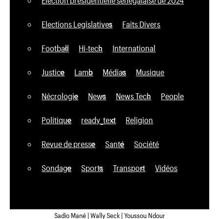
Élection présidentielle sénégalaise de 2024
Elections Legislatives
Faits Divers
Football
Hi-tech
International
Justice
Lamb
Médias
Musique
Nécrologie
News
News Tech
People
Politique
ready_text
Religion
Revue de presse
Santé
Société
Sondage
Sports
Transport
Vidéos
Sadio Mané | Wally Seck | Youssou Ndour