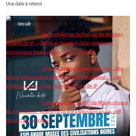
Une date à retenir .
→ A LIRE AUSSI :
Les confidences de Pod sur les derniers
instants de JP : « Def na ay signes ni dafay tago car si
anniversaire biniou nékone dafa… » (vidéo)
→ A LIRE AUSSI :
« Tabaski bi moma dieundeul yéré…Jour
bimou amé accident dafma envoyer khaliss pour… » Les
tristes aveux du « Tiak-Tiak » personnel de JP
→ A LIRE AUSSI :
Cette révélation de Mbodia Mbaye choque
les internautes : «Eumb na ba wara weussine souba, deff
rapport ak …» (vidéo)