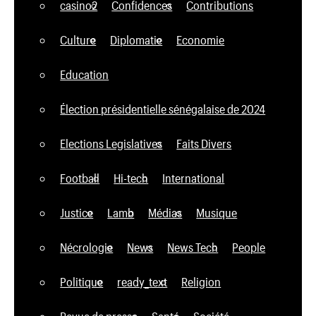
casino2
Confidences
Contributions
Culture
Diplomatie
Economie
Education
Élection présidentielle sénégalaise de 2024
Elections Legislatives
Faits Divers
Football
Hi-tech
International
Justice
Lamb
Médias
Musique
Nécrologie
News
News Tech
People
Politique
ready_text
Religion
Revue de presse
Santé
Société