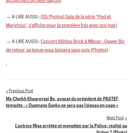
accouché d’un petit garçon
→ A LIRE AUSSI :
(05 Photos) Sala de la série “Pod et
Marichou”, s’affiche pour la première fois avec son mari
→ A LIRE AUSSI :
Concert Akhlou Brick à Mbour : Queen Biz
de retour, sa tenue vous laissera sans voix (Photos)
'
Previous Post
Navigation
Me Cheikh Khoureyssi Ba, avocat du président de PASTEF,
tempête : « Ousmane Sonko ne sera pas l’oiseau en cage »
de
Next Post
l’article
L’actrice Miss arrêtée et menottée par la Police: réalité ou
fiction ? (Photo)