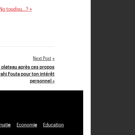
 No toudou…? »
Next Post
e plateau après ces propos
trahi Fouta pour ton intérêt
personnel »
matie
Economie
Education