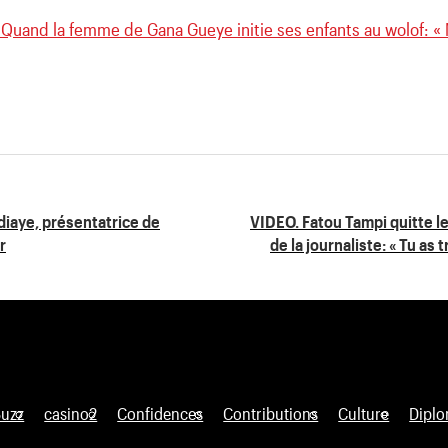
 Quand la femme de Gana Gueye initie ses enfants au wolof: «
iaye, présentatrice de
VIDEO. Fatou Tampi quitte l
r
de la journaliste: « Tu as 
Buzz
casino2
Confidences
Contributions
Culture
Diplo