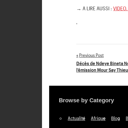
→ A LIRE AUSSI :
VIDEO.
'
Previous Post
Navigation
Décès de Ndeye Bineta Nd
l’émission Mour Say Thieu
de
l’article
Browse by Category
Actualité
Afrique
Blog