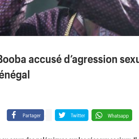
Booba accusé d’agression sexu
énégal
Partager
Twitter
Whatsapp