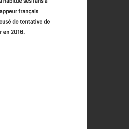
a habitué ses fans à
rappeur français
accusé de tentative de
ar en 2016.