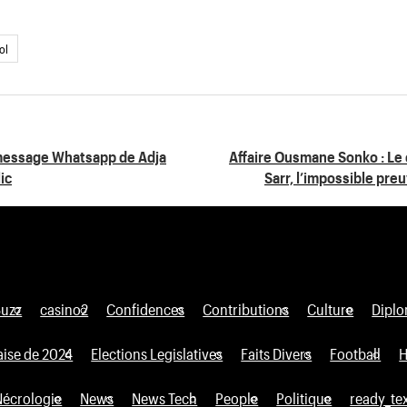
ol
 message Whatsapp de Adja
Affaire Ousmane Sonko : Le 
ic
Sarr, l’impossible preuv
Buzz
casino2
Confidences
Contributions
Culture
Diplo
aise de 2024
Elections Legislatives
Faits Divers
Football
H
Nécrologie
News
News Tech
People
Politique
ready_te