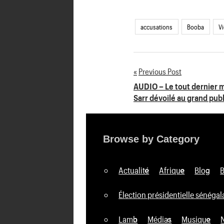
accusations
Booba
Vi
Previous Post
Navigation
AUDIO – Le tout dernier
Sarr dévoilé au grand publ
de
l’article
Browse by Category
Actualité
Afrique
Blog
Élection présidentielle sénégal
Lamb
Médias
Musique