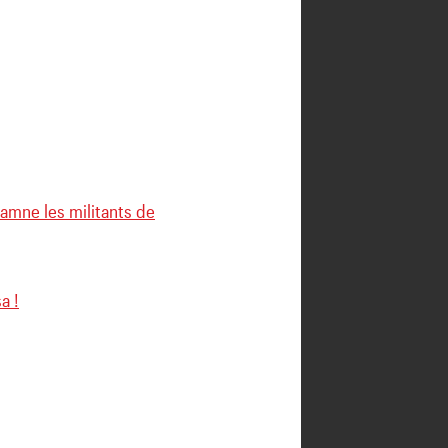
damne les militants de
a !