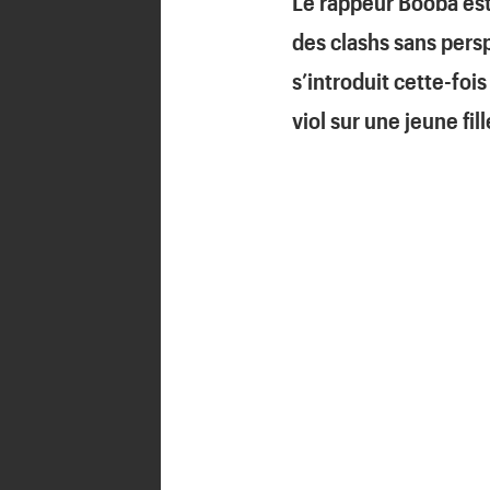
Le rappeur Booba est
des clashs sans pers
s’introduit cette-foi
viol sur une jeune fi