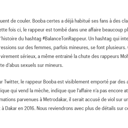
uent de couler. Booba certes a déjà habitué ses fans à des cla
ette fois ci, le rappeur est tombé dans une affaire beaucoup p
histoire du hashtag #BalanceTonRappeur. Un hashtag qui inte
essions sur des femmes, parfois mineures, se font plusieurs. C
rement sérieux, a même entrainé la chute des rappeurs Moha 
te d’abus sexuels sur mineurs.
r Twitter, le rappeur Booba est visiblement emporté par des 
ue qui vend la mèche, indique que l’affaire n’a pas encore atte
rmations parvenues à Metrodakar, il serait accusé de viol sur un
à Dakar en 2016. Nous reviendrons avec plus de détails sur cet