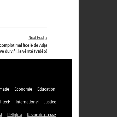
Next Post
complot mal ficelé de Adja
e du vi*l, la vérité (Vidéo)
matie
Economie
Education
i-tech
International
Justice
xt
Religion
Revue de presse